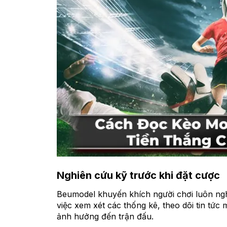
Nghiên cứu kỹ trước khi đặt cược
Beumodel khuyến khích người chơi luôn ngh
việc xem xét các thống kê, theo dõi tin tức 
ảnh hưởng đến trận đấu.