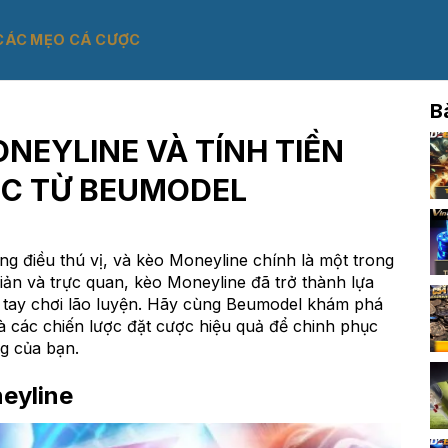
CÁC MẸO CÁ CƯỢC
B
NEYLINE VÀ TÍNH TIỀN
C TỪ BEUMODEL
ng điều thú vị, và kèo Moneyline chính là một trong
ản và trực quan, kèo Moneyline đã trở thành lựa
 tay chơi lão luyện. Hãy cùng Beumodel khám phá
 các chiến lược đặt cược hiệu quả để chinh phục
ng của bạn.
eyline