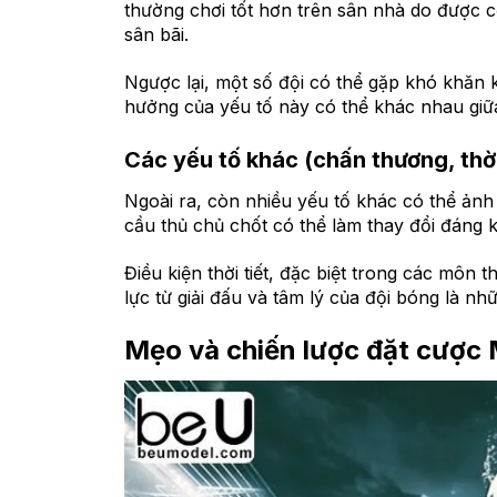
thường chơi tốt hơn trên sân nhà do được c
sân bãi.
Ngược lại, một số đội có thể gặp khó khăn 
hưởng của yếu tố này có thể khác nhau giữa
Các yếu tố khác (chấn thương, thời
Ngoài ra, còn nhiều yếu tố khác có thể ản
cầu thủ chủ chốt có thể làm thay đổi đáng k
Điều kiện thời tiết, đặc biệt trong các môn 
lực từ giải đấu và tâm lý của đội bóng là n
Mẹo và chiến lược đặt cược