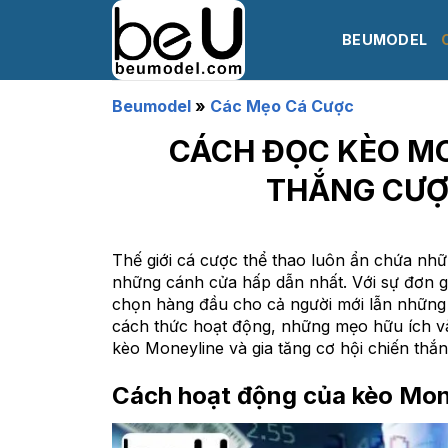
Skip
to
BEUMODEL
content
Beumodel
»
Các Mẹo Cá Cược
CÁCH ĐỌC KÈO MO
THẮNG CƯỢ
Thế giới cá cược thể thao luôn ẩn chứa nhữ
những cánh cửa hấp dẫn nhất. Với sự đơn gi
chọn hàng đầu cho cả người mới lẫn những
cách thức hoạt động, những mẹo hữu ích và
kèo Moneyline và gia tăng cơ hội chiến thắ
Cách hoạt động của kèo Mon