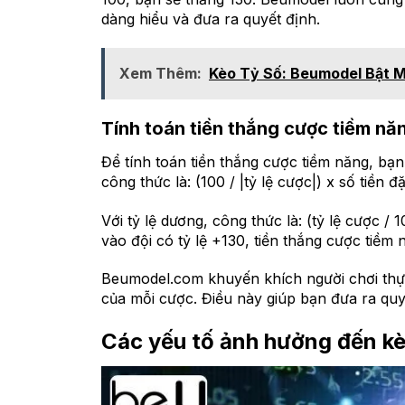
dàng hiểu và đưa ra quyết định.
Xem Thêm:
Kèo Tỷ Số: Beumodel Bật M
Tính toán tiền thắng cược tiềm nă
Để tính toán tiền thắng cược tiềm năng, bạn
công thức là: (100 / |tỷ lệ cược|) x số tiền đ
Với tỷ lệ dương, công thức là: (tỷ lệ cược / 
vào đội có tỷ lệ +130, tiền thắng cược tiềm n
Beumodel.com khuyến khích người chơi thực
của mỗi cược. Điều này giúp bạn đưa ra quy
Các yếu tố ảnh hưởng đến k