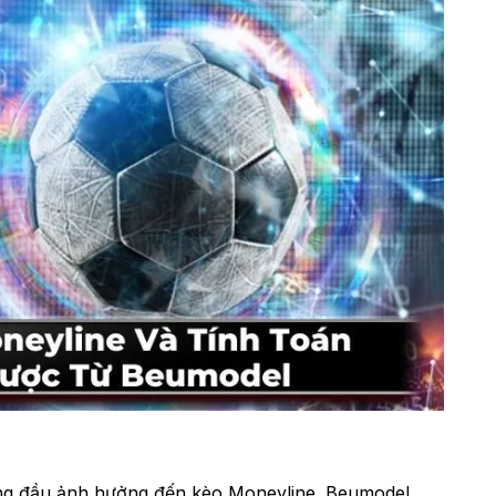
àng đầu ảnh hưởng đến kèo Moneyline. Beumodel